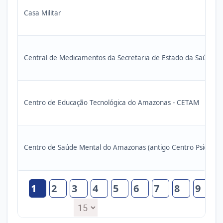
Casa Militar
Central de Medicamentos da Secretaria de Estado da Saúde 
Centro de Educação Tecnológica do Amazonas - CETAM
Centro de Saúde Mental do Amazonas (antigo Centro Psiquiátr
1
2
3
4
5
6
7
8
9
1