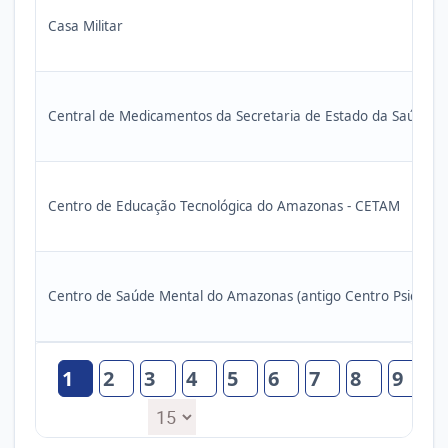
Casa Militar
Central de Medicamentos da Secretaria de Estado da Saúde 
Centro de Educação Tecnológica do Amazonas - CETAM
Centro de Saúde Mental do Amazonas (antigo Centro Psiquiátr
1
2
3
4
5
6
7
8
9
1