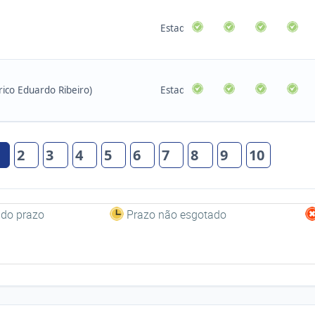
Estadual
ico Eduardo Ribeiro)
Estadual
2
3
4
5
6
7
8
9
10
 do prazo
Prazo não esgotado