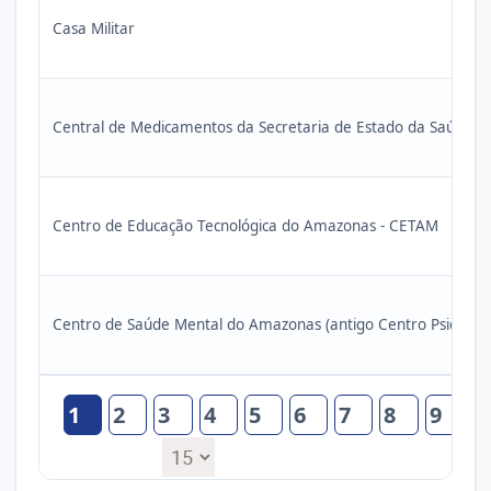
Casa Militar
Central de Medicamentos da Secretaria de Estado da Saúde 
Centro de Educação Tecnológica do Amazonas - CETAM
Centro de Saúde Mental do Amazonas (antigo Centro Psiquiátr
1
2
3
4
5
6
7
8
9
1