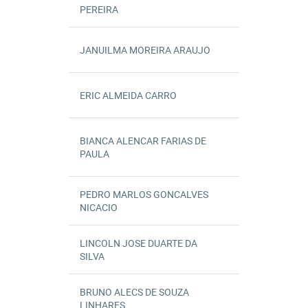
0027553B
09/12/2024
GCERICOXAVI
26/02/2025
INATIVO
PEREIRA
JANUILMA MOREIRA ARAUJO
0046256A
21/11/2024
GAUMARIO
ATIVO
ERIC ALMEIDA CARRO
0045926A
01/10/2024
DICAPE
ATIVO
BIANCA ALENCAR FARIAS DE
GPEVELYN
0045950A
01/10/2024
ATIVO
PAULA
9ª
PEDRO MARLOS GONCALVES
0045942A
01/10/2024
DILCON
ATIVO
NICACIO
LINCOLN JOSE DUARTE DA
0045055A
01/08/2024
DIORF
20/03/2026
INATIVO
SILVA
BRUNO ALECS DE SOUZA
0025143B
19/06/2024
DILCON
ATIVO
LINHARES