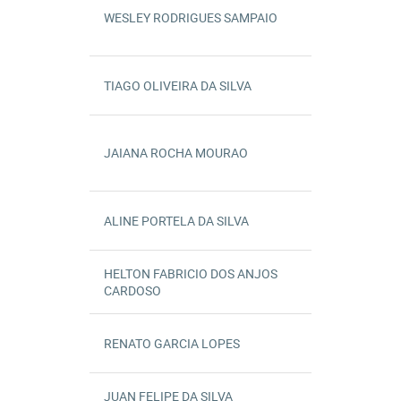
GPFERNAND
WESLEY RODRIGUES SAMPAIO
0031720B
11/07/2025
04/03/2026
INATIVO
8ª
TIAGO OLIVEIRA DA SILVA
0048062A
07/07/2025
DICAMI
ATIVO
GPROBERTO
JAIANA ROCHA MOURAO
0047775A
09/06/2025
18/05/2026
INATIVO
1ª
ALINE PORTELA DA SILVA
0019240B
12/05/2025
DICAD
ATIVO
HELTON FABRICIO DOS ANJOS
0046779A
17/02/2025
GCERICOXAVI
09/03/2026
INATIVO
CARDOSO
RENATO GARCIA LOPES
0046787A
17/02/2025
DICAD
07/08/2026
INATIVO
JUAN FELIPE DA SILVA