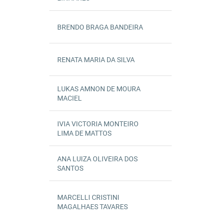
BRENDO BRAGA BANDEIRA
0035068B
19/06/2024
DICOI
ATIVO
RENATA MARIA DA SILVA
0039624B
27/05/2024
DICAD
ATIVO
LUKAS AMNON DE MOURA
0028576B
04/03/2024
DERED
22/09/2025
INATIVO
MACIEL
IVIA VICTORIA MONTEIRO
0032450B
12/01/2024
DIORF
03/06/2024
INATIVO
LIMA DE MATTOS
ANA LUIZA OLIVEIRA DOS
0028584B
16/11/2023
DICAD
31/03/2025
INATIVO
SANTOS
MARCELLI CRISTINI
GPRUY
0029270B
25/09/2023
ATIVO
MAGALHAES TAVARES
7ª